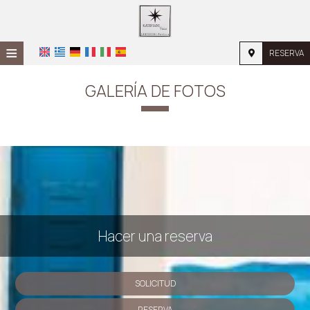
≡
RESERVA
HOME
GALERÍA DE FOTOS
UBICACIÓN
ALOJAMIENTO
INSTALACIONES
GALERÍA DE FOTOS
INVESTIGACIÓN
Hacer una reserva
CONTACTO
SOLICITUD
RESERVA