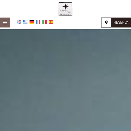
≡
RESERVA
HOME
UBICACIÓN
ALOJAMIENTO
INSTALACIONES
GALERÍA DE FOTOS
INVESTIGACIÓN
CONTACTO