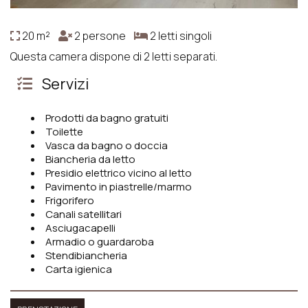
20 m²
2 persone
2 letti singoli
Questa camera dispone di 2 letti separati.
Servizi
Prodotti da bagno gratuiti
Toilette
Vasca da bagno o doccia
Biancheria da letto
Presidio elettrico vicino al letto
Pavimento in piastrelle/marmo
Frigorifero
Canali satellitari
Asciugacapelli
Armadio o guardaroba
Stendibiancheria
Carta igienica