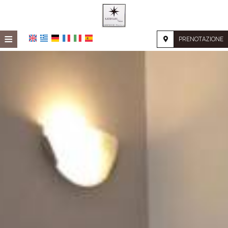
≡
PRENOTAZIONE
HOME
POSIZIONE
ALLOGGIO
SERVIZI
GALLERIA FOTOGRAFICA
RICHIESTA
CONTATTI